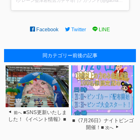
iクレーン会津若松店ガチャ専門アカウント(@gacha_i_gacha)がシェアした投稿
Facebook
Twitter
LINE
同カテゴリー前後の記事
■SNS更新いたしま
前へ
した！《イベント情報》■
■《7月26日》ナイトビンゴ
開催！■
次へ