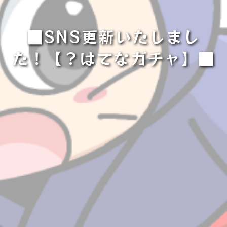
■SNS更新いたしまし
た！【？はてなガチャ】■