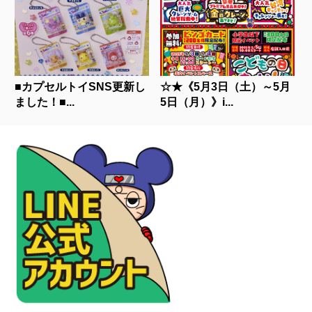
■カプセルトイSNS更新し
☆★《5月3日（土）～5月
ました！■...
5日（月）》i...