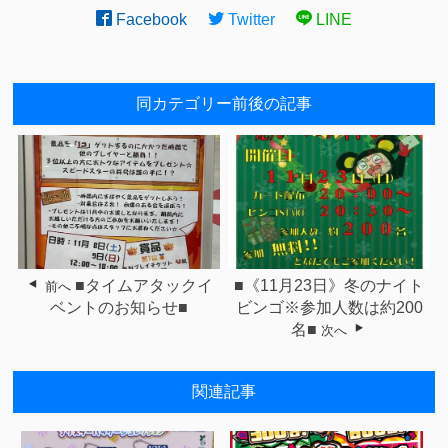
Facebook
Twitter
LINE
同カテゴリー前後の記事
■タイムアタックイ
■《11月23日》冬のナイト
前へ
ベントのお知らせ■
ビンゴ※参加人数は約200
名■
次へ
関連記事