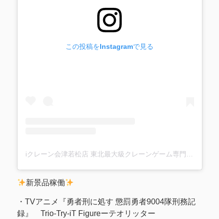
この投稿をInstagramで見る
iクレーン会津若松店 東北最大級クレーンゲーム専門店(@ufo_aizu)がシェアした投稿
新景品稼働
・TVアニメ『勇者刑に処す 懲罰勇者9004隊刑務記
録』 Trio-Try-iT Figureーテオリッター