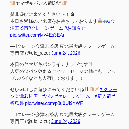
ヤマザキパン入荷DAY
是非遊びに来てください〜！
本日も皆様のご来店をお待ちしております
#会
津若松市
#クレーンゲーム
#お知らせ
pic.twitter.com/My4Es3EAri
— iクレーン会津若松店 東北最大級クレーンゲーム
専門店 (@ufo_aizu)
June 24, 2026
本日のヤマザキパンラインナップです
人気の食パンやまるごとソーセージの他にも、アッ
プルパイなども入荷しております！
ぜひGETしに遊びに来てくださいね
#iクレー
ン会津若松店
#パン
#クレーンゲーム
#新入荷
#
福島県
pic.twitter.com/p8u0UI9YWF
— iクレーン会津若松店 東北最大級クレーンゲーム
専門店 (@ufo_aizu)
June 24, 2026