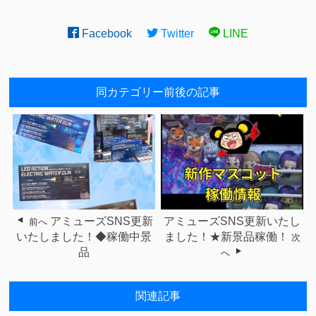
Facebook
Twitter
LINE
同カテゴリー前後の記事
アミューズSNS更新
アミューズSNS更新いたし
前へ
いたしました！◆稼働中景
ました！★新景品稼働！
次
品
へ
関連記事