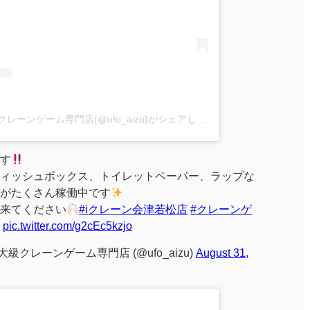
iクレーン会津若松店 東北最大級クレーンゲーム専門店(@ufo_aizu)がシェアした投稿
す
ィッシュボックス、トイレットペーパー、ラップな
がたくさん稼働中です
来てください
#iクレーン会津若松店
#クレーンゲ
pic.twitter.com/g2cEc5kzjo
級クレーンゲーム専門店 (@ufo_aizu)
August 31,