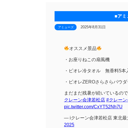
■アミ
2025年8月31日
アミューズ
オススメ景品
・お座りねこの扇風機
・ビオレ冷タオル 無香料5本
・ビオレZEROさらさらパウダ
まだまだ残暑が続いているので
クレーン会津若松店
#クレーン
pic.twitter.com/CxYT52Nh7U
— iクレーン会津若松店 東北最大
2025