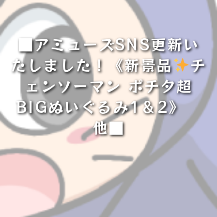
■アミューズSNS更新い
たしました！《新景品
チ
ェンソーマン ポチタ超
BIGぬいぐるみ1＆2》
他■