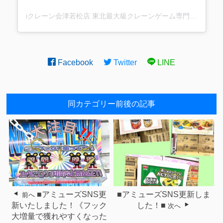
iクレーン会津若松店 東北最大級クレーンゲーム専門店(@ufo_aizu)がシェアした投稿
Facebook
Twitter
LINE
同カテゴリー前後の記事
■アミューズSNS更
■アミューズSNS更新しま
前へ
新いたしました！《フック
した！■
次へ
大増量で獲れやすくなった