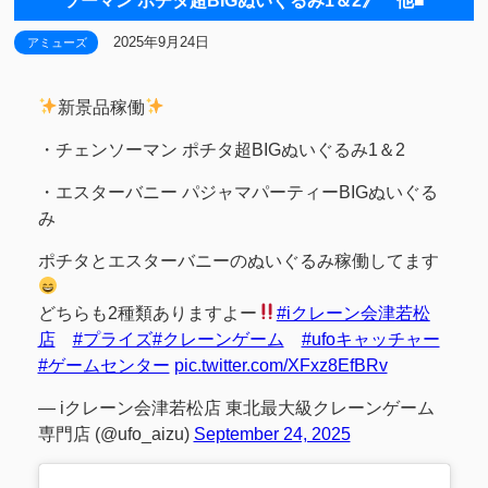
ソーマン ポチタ超BIGぬいぐるみ1＆2》 他■
2025年9月24日
アミューズ
新景品稼働
・チェンソーマン ポチタ超BIGぬいぐるみ1＆2
・エスターバニー パジャマパーティーBIGぬいぐる
み
ポチタとエスターバニーのぬいぐるみ稼働してます
どちらも2種類ありますよー
#iクレーン会津若松
店
#プライズ
#クレーンゲーム
#ufoキャッチャー
#ゲームセンター
pic.twitter.com/XFxz8EfBRv
— iクレーン会津若松店 東北最大級クレーンゲーム
専門店 (@ufo_aizu)
September 24, 2025