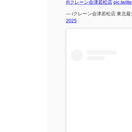
#iクレーン会津若松店
pic.twit
— iクレーン会津若松店 東北最大
2025