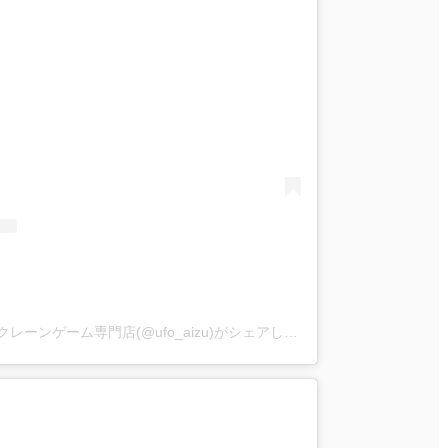
iクレーン会津若松店 東北最大級クレーンゲーム専門店(@ufo_aizu)がシェアした投稿