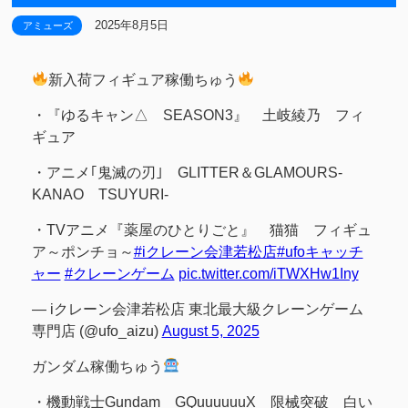
2025年8月5日
アミューズ
新入荷フィギュア稼働ちゅう
・『ゆるキャン△ SEASON3』 土岐綾乃 フィ
ギュア
・アニメ｢鬼滅の刃｣ GLITTER＆GLAMOURS-
KANAO TSUYURI-
・TVアニメ『薬屋のひとりごと』 猫猫 フィギュ
ア～ポンチョ～
#iクレーン会津若松店
#ufoキャッチ
ャー
#クレーンゲーム
pic.twitter.com/iTWXHw1Iny
— iクレーン会津若松店 東北最大級クレーンゲーム
専門店 (@ufo_aizu)
August 5, 2025
ガンダム稼働ちゅう
・機動戦士Gundam GQuuuuuuX 限械突破 白い