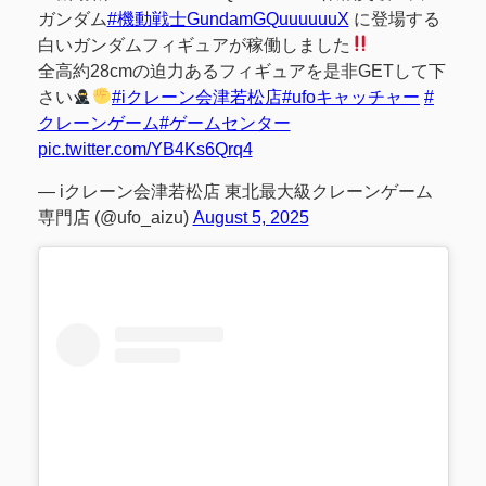
ガンダム
#機動戦士GundamGQuuuuuuX
に登場する
白いガンダムフィギュアが稼働しました
全高約28cmの迫力あるフィギュアを是非GETして下
さい
#iクレーン会津若松店
#ufoキャッチャー
#
クレーンゲーム
#ゲームセンター
pic.twitter.com/YB4Ks6Qrq4
— iクレーン会津若松店 東北最大級クレーンゲーム
専門店 (@ufo_aizu)
August 5, 2025