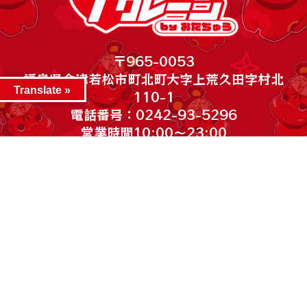
〒965-0053
福島県会津若松市町北町大字上荒久田字村北
Translate »
110-1
電話番号：0242-93-5296
営業時間10:00～23:00
***************
©2026 iクレーン会津若松店. All Rights Reserved.
～楽器 WEBチラシ～