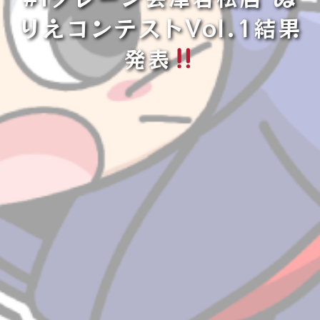
りえコンテストVol.1結果
発表