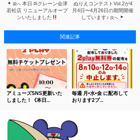
本日 #iクレーン会津
ぬりえコンテストVol.2が4
前へ
若松店 リニューアルオープ
月4日〜4月26日の期間開催
ンいたしました
しています♪
次へ
関連記事
アミューズSNS更新いた
毎週 月•水•金 に配布して
しました！《本日...
おります2プ...