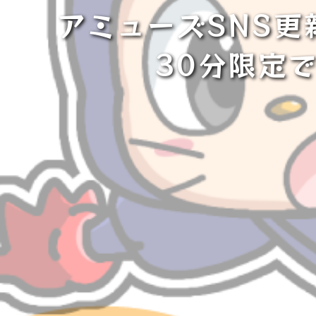
アミューズSNS更
30分限定