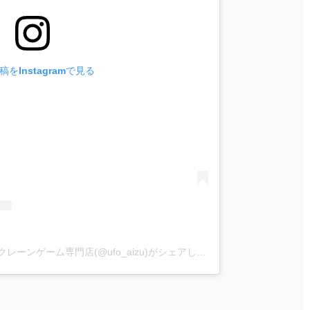
をInstagramで見る
iクレーン会津若松店 東北最大級クレーンゲーム専門店(@ufo_aizu)がシェアした投稿