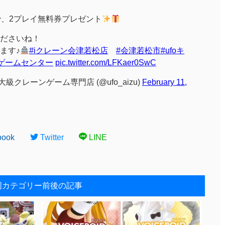
限定で、2プレイ無料券プレゼント
ださいね！
ます♪
#iクレーン会津若松店
#会津若松市
#ufoキ
#ゲームセンター
pic.twitter.com/LFKaer0SwC
級クレーンゲーム専門店 (@ufo_aizu)
February 11,
book
Twitter
LINE
同カテゴリー前後の記事