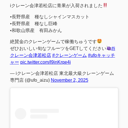
iクレーン会津若松店に青果が入荷されました
•長野県産 種なしシャインマスカット
•長野県産 種なし巨峰
•和歌山県産 有田みかん
絶賛金のクレーンゲームで稼働ちゅうです
ぜひおいしい旬なフルーツをGETしてください
#i
クレーン会津若松店
#クレーンゲーム
#ufoキャッチ
ャー
pic.twitter.com/I9inKrqe4i
— iクレーン会津若松店 東北最大級クレーンゲーム
専門店 (@ufo_aizu)
November 2, 2025