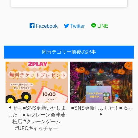
Facebook
Twitter
LINE
同カテゴリー前後の記事
■SNS更新いたしま
■SNS更新しました！■
前へ
次へ
した！■ #iクレーン会津若
松店 #クレーンゲーム
#UFOキャッチャー