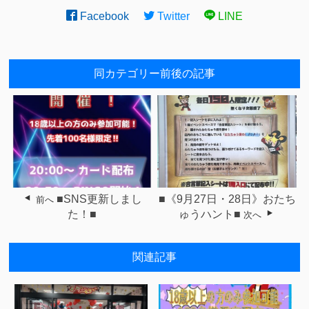
Facebook
Twitter
LINE
同カテゴリー前後の記事
■SNS更新しまし
■《9月27日・28日》おたち
前へ
た！■
ゅうハント■
次へ
関連記事