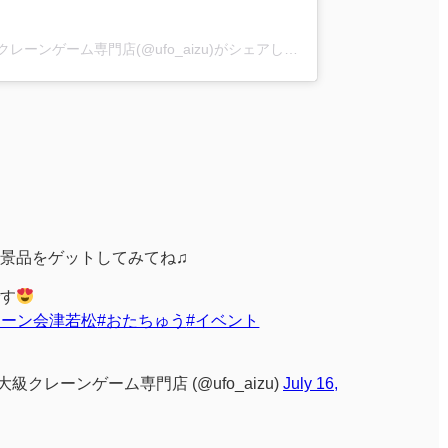
iクレーン会津若松店 東北最大級クレーンゲーム専門店(@ufo_aizu)がシェアした投稿
景品をゲットしてみてね♫
す
レーン会津若松
#おたちゅう
#イベント
級クレーンゲーム専門店 (@ufo_aizu)
July 16,