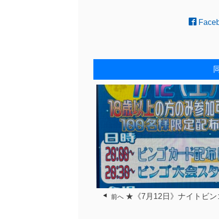
Face
★《7月12日》ナイトビ
前へ