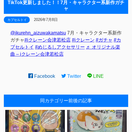
TikTok更新しました！！7月・キャラクター系新作ガチ
ャ
2026年7月8日
カプセルトイ
@ikurehn_aizuwakamatsu
7月・キャラクター系新作
ガチャ
#iクレーン会津若松店
#iクレーン
#ガチャ
#カ
プセルトイ
#めじるしアクセサリー
♬ オリジナル楽
曲 – iクレーン会津若松店
Facebook
Twitter
LINE
同カテゴリー前後の記事