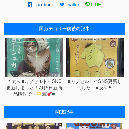
Facebook
Twitter
LINE
同カテゴリー前後の記事
■カプセルトイSNS
■カプセルトイSNS更新し
前へ
更新しました！7月5日新商
ました！■
次へ
品情報です
■
関連記事