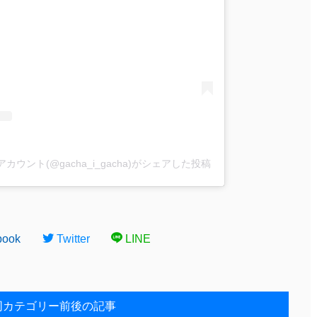
ウント(@gacha_i_gacha)がシェアした投稿
book
Twitter
LINE
同カテゴリー前後の記事