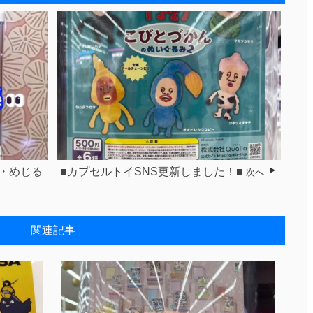
月・めじる
■カプセルトイSNS更新しました！■
次へ
関連記事