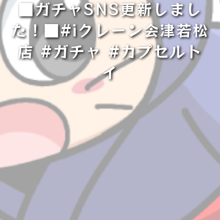
■ガチャSNS更新しまし
た！■#iクレーン会津若松
店 #ガチャ #カプセルト
イ