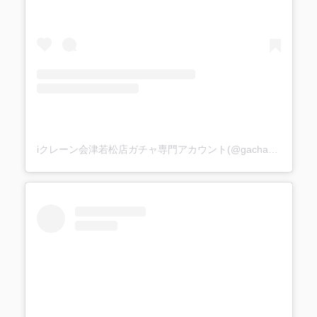
iクレーン会津若松店ガチャ専門アカウント(@gacha_i_gacha)がシェアした投稿