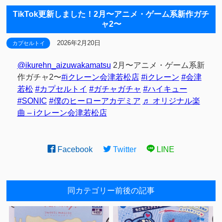
TikTok更新しました！2月〜アニメ・ゲーム系新作ガチ
ャ2〜
2026年2月20日
カプセルトイ
@ikurehn_aizuwakamatsu
2月〜アニメ・ゲーム系新
作ガチャ2〜
#iクレーン会津若松店
#iクレーン
#会津
若松
#カプセルトイ
#ガチャガチャ
#ハイキュー
#SONIC
#僕のヒーローアカデミア
♬ オリジナル楽
曲 – iクレーン会津若松店
Facebook
Twitter
LINE
同カテゴリー前後の記事