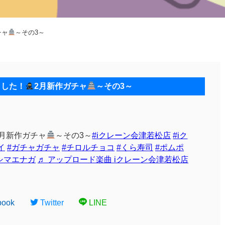
チャ
～その3～
ました！
2月新作ガチャ
～その3～
2月新作ガチャ
～その3～
#iクレーン会津若松店
#iク
イ
#ガチャガチャ
#チロルチョコ
#くら寿司
#ポムポ
シマエナガ
♬ アップロード楽曲 iクレーン会津若松店
book
Twitter
LINE