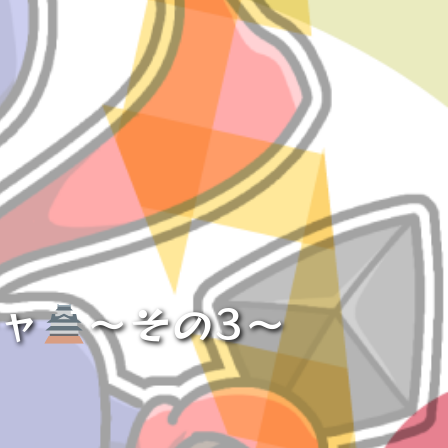
チャ
～その3～