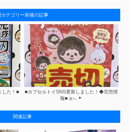
同カテゴリー前後の記事
ました！■
■カプセルトイSNS更新しました！◆完売情
報■
次へ
関連記事