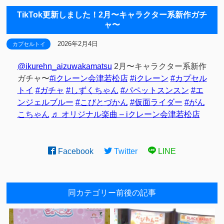
TikTok更新しました！2月〜キャラクター系新作ガチ
ャ〜
2026年2月4日
カプセルトイ
@ikurehn_aizuwakamatsu
2月〜キャラクター系新作
ガチャ〜
#iクレーン会津若松店
#iクレーン
#カプセル
トイ
#ガチャ
#しずくちゃん
#パペットスンスン
#エ
ンジェルブルー
#こびとづかん
#仮面ライダー
#がん
こちゃん
♬ オリジナル楽曲 – iクレーン会津若松店
Facebook
Twitter
LINE
同カテゴリー前後の記事