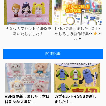
カプセルトイSNS更
TikTok更新しました！2月・
前へ
新いたしました！
めじるし系新作特集
次
へ
関連記事
■SNS更新しました！本日
カプセルトイSNS更新し
は新商品大量に...
ました！...