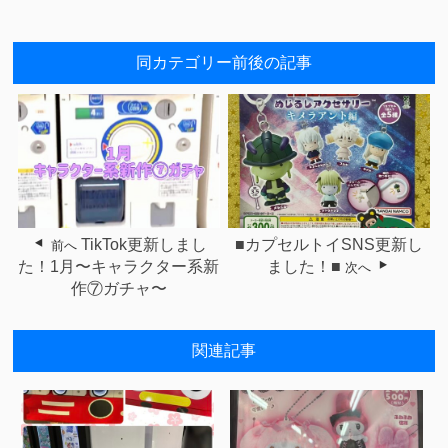
同カテゴリー前後の記事
TikTok更新しまし
■カプセルトイSNS更新し
前へ
た！1月〜キャラクター系新
ました！■
次へ
作⑦ガチャ〜
関連記事