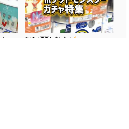
...
TikTok更新しました！
...