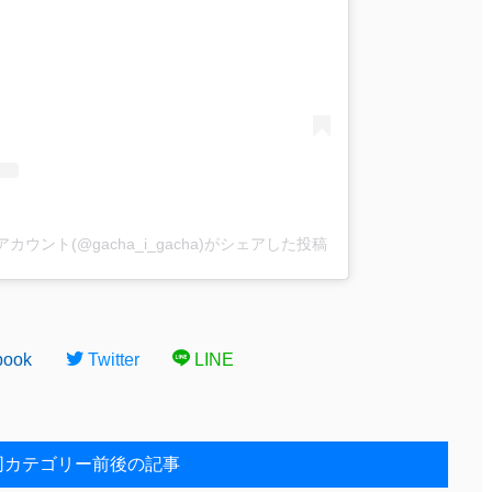
ウント(@gacha_i_gacha)がシェアした投稿
book
Twitter
LINE
同カテゴリー前後の記事