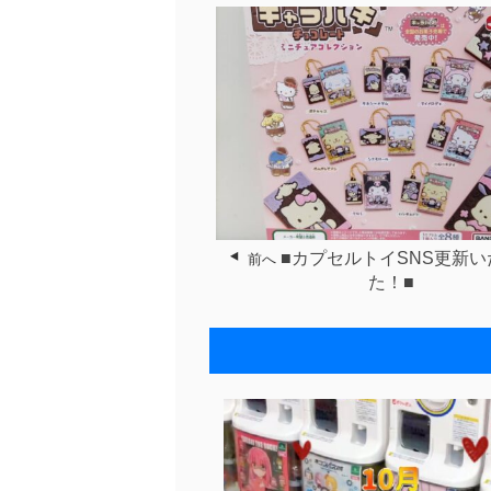
■カプセルトイSNS更新
前へ
た！■