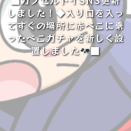
■カプセルトイSNS更新
しました！◆入り口を入っ
てすぐの場所に赤べこに乗
ったべこガチャを新しく設
置しました
■