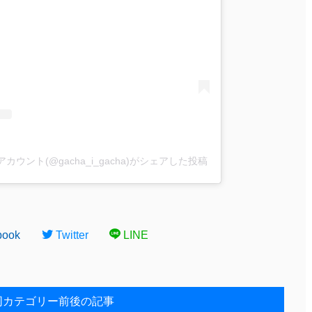
ウント(@gacha_i_gacha)がシェアした投稿
book
Twitter
LINE
同カテゴリー前後の記事