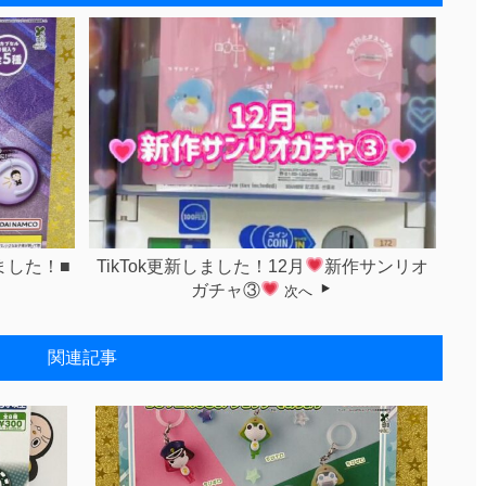
ました！■
TikTok更新しました！12月
新作サンリオ
ガチャ③
次へ
関連記事