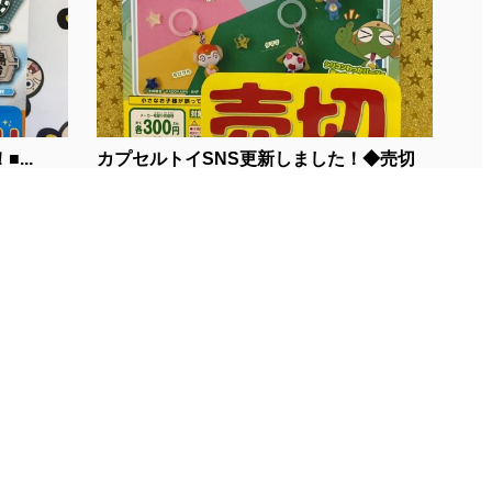
...
カプセルトイSNS更新しました！◆売切
情...