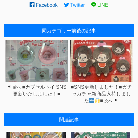
Facebook
Twitter
LINE
同カテゴリー前後の記事
■カプセルトイ SNS
■SNS更新しました！■ガチ
前へ
更新いたしました！■
ャガチャ新商品入荷しまし
た
■
次へ
関連記事