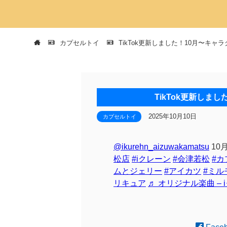
カプセルトイ
TikTok更新しました！10月〜キ
TikTok更新しま
2025年10月10日
カプセルトイ
@ikurehn_aizuwakamatsu
10
松店
#iクレーン
#会津若松
#カ
ムとジェリー
#アイカツ
#ミル
リキュア
♬ オリジナル楽曲 –