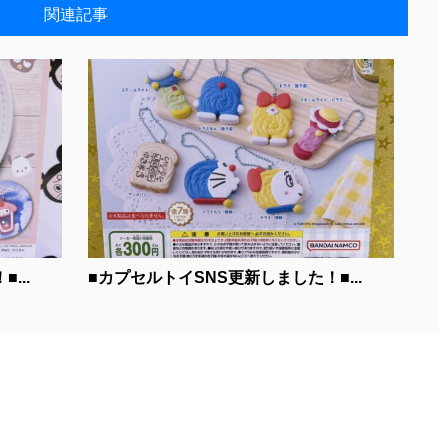
関連記事
...
■カプセルトイSNS更新しました！■...