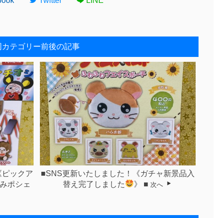
book
Twitter
LINE
同カテゴリー前後の記事
《ピックア
■SNS更新いたしました！《ガチャ新景品入
るみポシェ
替え完了しました
》 ■
次へ