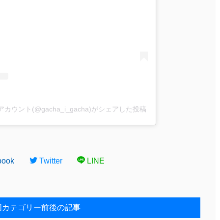
ウント(@gacha_i_gacha)がシェアした投稿
book
Twitter
LINE
同カテゴリー前後の記事