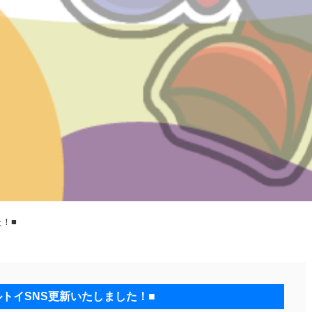
た！■
ルトイSNS更新いたしました！■