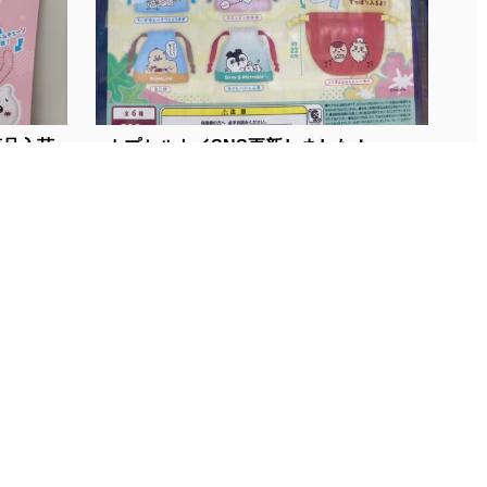
入荷...
■カプセルトイSNS更新しました！■...