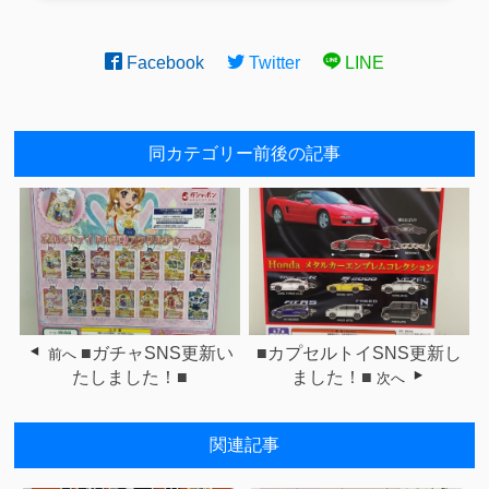
Facebook
Twitter
LINE
同カテゴリー前後の記事
■ガチャSNS更新い
■カプセルトイSNS更新し
前へ
たしました！■
ました！■
次へ
関連記事