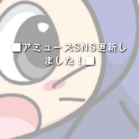
■アミューズSNS更新し
ました！■