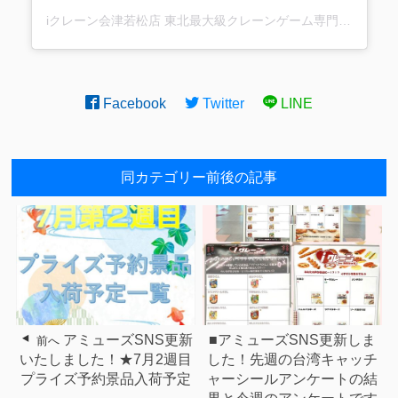
iクレーン会津若松店 東北最大級クレーンゲーム専門店(@ufo_aizu)がシェアした投稿
Facebook
Twitter
LINE
同カテゴリー前後の記事
アミューズSNS更新
■アミューズSNS更新しま
前へ
いたしました！★7月2週目
した！先週の台湾キャッチ
プライズ予約景品入荷予定
ャーシールアンケートの結