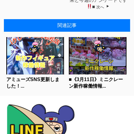
果と今週のアンケートです
■
次へ
関連記事
アミューズSNS更新しま
■《3月11日》ミニクレー
した！...
ン新作稼働情報...