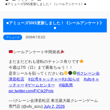
■アミューズSNS更新しました！《シールアンケート》■
■アミューズSNS更新しました！《シールアンケート》
■
2026年7月2日
アミューズ
シールアンケート中間発表
まだまだどれも逆転のチャンス有りです
今週は7/5（日）まで募集ちゅう！！
是非シールを貼ってくださいね
#iクレーン会
津若松店
#台湾キャッチャー
#お知らせ
#ufoキャ
ッチャー
#ゲームセンター
#福島県
pic.twitter.com/FjCjk2PnIs
— iクレーン会津若松店 東北最大級クレーンゲーム
専門店 (@ufo_aizu)
July 2, 2026