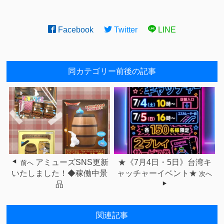
Facebook
Twitter
LINE
同カテゴリー前後の記事
アミューズSNS更新
★《7月4日・5日》台湾キ
前へ
いたしました！◆稼働中景
ャッチャーイベント★
次へ
品
関連記事