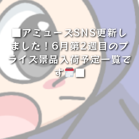
■アミューズSNS更新し
ました！6月第2週目のプ
ライズ景品入荷予定一覧で
す
■