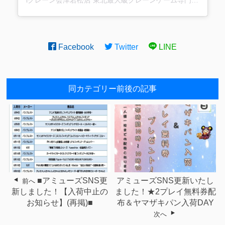
Facebook
Twitter
LINE
同カテゴリー前後の記事
■アミューズSNS更
アミューズSNS更新いたし
前へ
新しました！【入荷中止の
ました！★2プレイ無料券配
お知らせ】(再掲)■
布＆ヤマザキパン入荷DAY
次へ