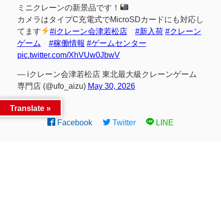
ミニクレーンの新景品です！
カメラはタイプC充電式でMicroSDカードにも対応し
てます
#iクレーン会津若松店
#新入荷
#クレーン
ゲーム
#稼働情報
#ゲームセンター
pic.twitter.com/XhVUw0JbwV
— iクレーン会津若松店 東北最大級クレーンゲーム
専門店 (@ufo_aizu)
May 30, 2026
Translate »
Facebook
Twitter
LINE
同カテゴリー前後の記事