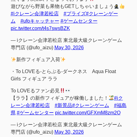
遊びながら野菜も果物もGETしちゃいましょう
#iクレーン会津若松店
#プライズ
#クレーンゲー
ム
#ufoキャッチャー
#ゲームセンター
pic.twitter.com/t4s7swsBZK
— iクレーン会津若松店 東北最大級クレーンゲーム
専門店 (@ufo_aizu)
May 30, 2026
新作フィギュア入荷
・To LOVEる-とらぶる-ダークネス Aqua Float
Girls フィギュア ララ
To LOVEるファン必見
【ララ】の新作フィギュアが稼働しました！
#iク
レーン会津若松店
#新景品
#クレーンゲーム
#福島
県
#ゲームセンター
pic.twitter.com/GFXmM8zm2O
— iクレーン会津若松店 東北最大級クレーンゲーム
専門店 (@ufo_aizu)
May 30, 2026