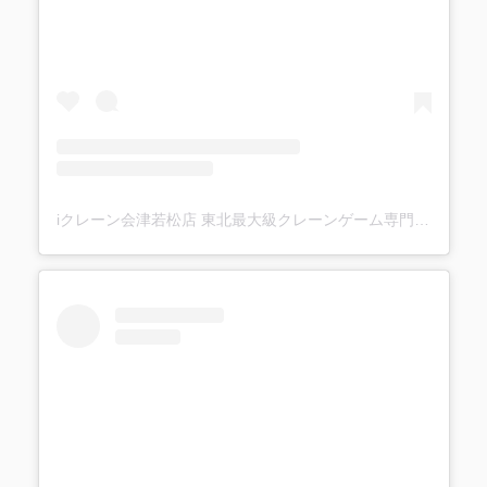
iクレーン会津若松店 東北最大級クレーンゲーム専門店(@ufo_aizu)がシェアした投稿