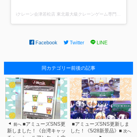
iクレーン会津若松店 東北最大級クレーンゲーム専門店(@ufo_aizu)がシェアした投稿
Facebook
Twitter
LINE
同カテゴリー前後の記事
■アミューズSNS更
■アミューズSNS更新しま
前へ
新しました！《台湾キャッ
した！《5/28新景品》■
次へ