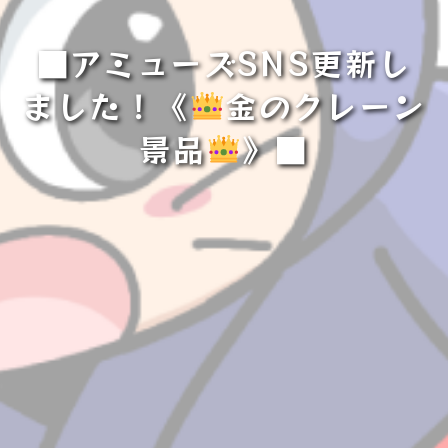
■アミューズSNS更新し
ました！《
金のクレーン
景品
》■