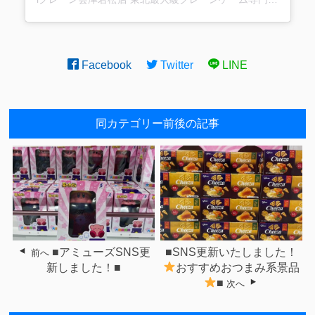
Facebook
Twitter
LINE
同カテゴリー前後の記事
■アミューズSNS更
■SNS更新いたしました！
前へ
新しました！■
おすすめおつまみ系景品
■
次へ