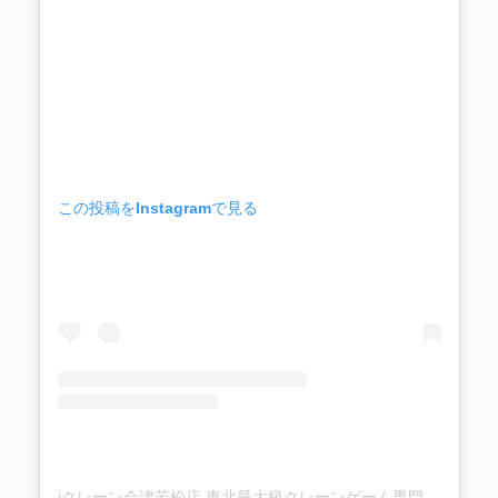
この投稿をInstagramで見る
iクレーン会津若松店 東北最大級クレーンゲーム専門店(@ufo_aizu)がシェアした投稿