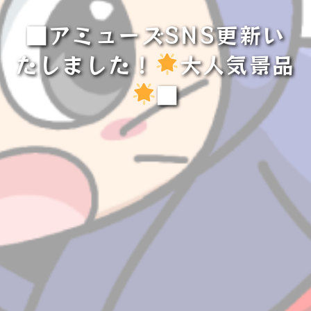
■アミューズSNS更新い
たしました！
大人気景品
■