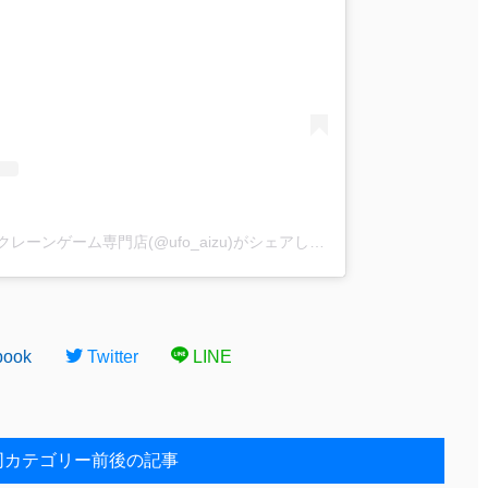
iクレーン会津若松店 東北最大級クレーンゲーム専門店(@ufo_aizu)がシェアした投稿
book
Twitter
LINE
同カテゴリー前後の記事