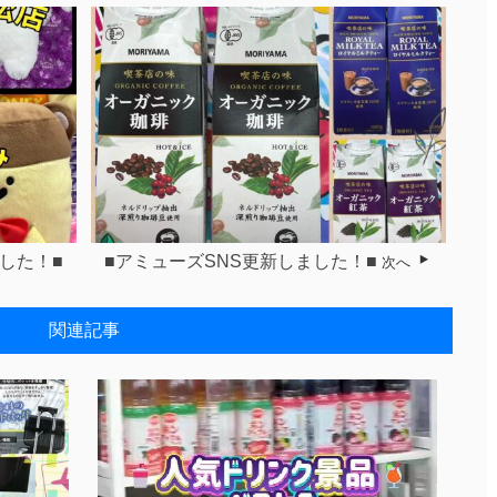
した！■
■アミューズSNS更新しました！■
次へ
関連記事