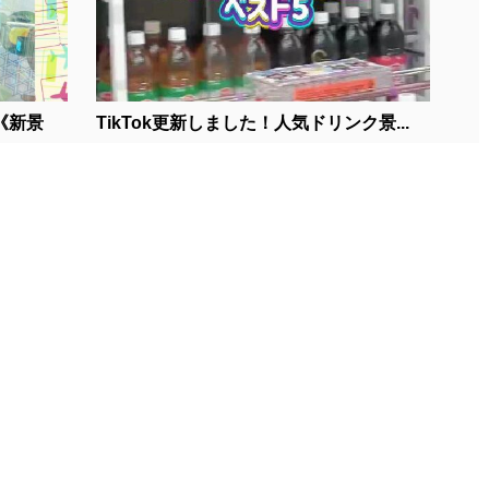
《新景
TikTok更新しました！人気ドリンク景...