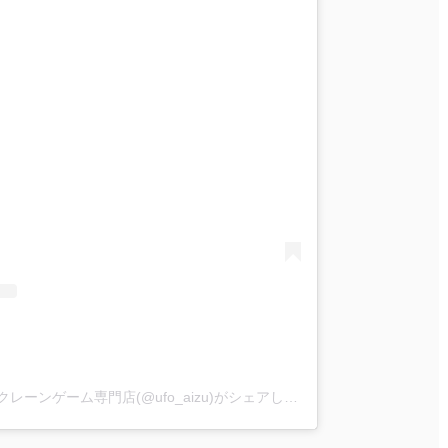
iクレーン会津若松店 東北最大級クレーンゲーム専門店(@ufo_aizu)がシェアした投稿