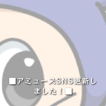
■アミューズSNS更新し
ました！■