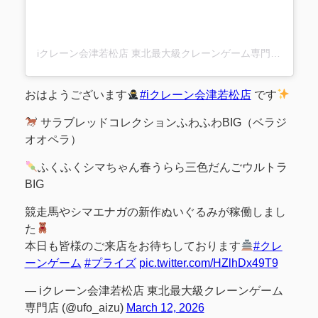
iクレーン会津若松店 東北最大級クレーンゲーム専門店(@ufo_aizu)がシェアした投稿
おはようございます
#iクレーン会津若松店
です
サラブレッドコレクションふわふわBIG（ベラジ
オオペラ）
ふくふくシマちゃん春うらら三色だんごウルトラ
BIG
競走馬やシマエナガの新作ぬいぐるみが稼働しまし
た
本日も皆様のご来店をお待ちしております
#クレ
ーンゲーム
#プライズ
pic.twitter.com/HZlhDx49T9
— iクレーン会津若松店 東北最大級クレーンゲーム
専門店 (@ufo_aizu)
March 12, 2026