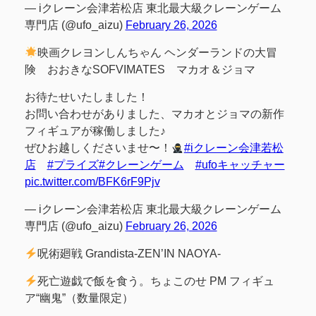
— iクレーン会津若松店 東北最大級クレーンゲーム
専門店 (@ufo_aizu)
February 26, 2026
映画クレヨンしんちゃん ヘンダーランドの大冒
険 おおきなSOFVIMATES マカオ＆ジョマ
お待たせいたしました！
お問い合わせがありました、マカオとジョマの新作
フィギュアが稼働しました♪
ぜひお越しくださいませ〜！
#iクレーン会津若松
店
#プライズ
#クレーンゲーム
#ufoキャッチャー
pic.twitter.com/BFK6rF9Pjv
— iクレーン会津若松店 東北最大級クレーンゲーム
専門店 (@ufo_aizu)
February 26, 2026
呪術廻戦 Grandista-ZEN’IN NAOYA-
死亡遊戯で飯を食う。ちょこのせ PM フィギュ
ア“幽鬼”（数量限定）