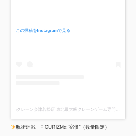
この投稿をInstagramで見る
iクレーン会津若松店 東北最大級クレーンゲーム専門店(@ufo_aizu)がシェアした投稿
呪術廻戦 FIGURIZMα “宿儺”（数量限定）