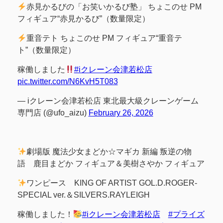
赤見かるびの「お笑いかるび塾」 ちょこのせ PM
フィギュア“赤見かるび”（数量限定）
重音テト ちょこのせ PM フィギュア“重音テ
ト”（数量限定）
稼働しました
#iクレーン会津若松店
pic.twitter.com/N6KvH5T083
— iクレーン会津若松店 東北最大級クレーンゲーム
専門店 (@ufo_aizu)
February 26, 2026
劇場版 魔法少女まどか☆マギカ 新編 叛逆の物
語 鹿目まどか フィギュア＆美樹さやか フィギュア
ワンピース KING OF ARTIST GOL.D.ROGER-
SPECIAL ver.＆SILVERS.RAYLEIGH
稼働しました！
#iクレーン会津若松店
#プライズ