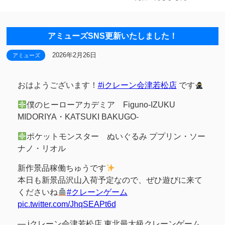
アミューズSNS更新いたしました！
2026年2月26日
アミューズ
おはようございます！
#iクレーン会津若松店
です
僕のヒーローアカデミア Figuno-IZUKU
MIDORIYA・KATSUKI BAKUGO-
ポケットモンスター ぬいぐるみ ププリン・ソー
ナノ・リオル
新作景品稼働ちゅうです
本日も新景品沢山入荷予定なので、ぜひ遊びに来て
くださいね
#クレーンゲーム
pic.twitter.com/JhqSEAPt6d
— iクレーン会津若松店 東北最大級クレーンゲーム