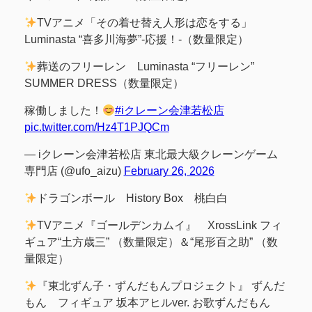
TVアニメ「その着せ替え人形は恋をする」
Luminasta “喜多川海夢”-応援！-（数量限定）
葬送のフリーレン Luminasta “フリーレン”
SUMMER DRESS（数量限定）
稼働しました！
#iクレーン会津若松店
pic.twitter.com/Hz4T1PJQCm
— iクレーン会津若松店 東北最大級クレーンゲーム
専門店 (@ufo_aizu)
February 26, 2026
ドラゴンボール History Box 桃白白
TVアニメ『ゴールデンカムイ』 XrossLink フィ
ギュア“土方歳三” （数量限定）＆“尾形百之助” （数
量限定）
『東北ずん子・ずんだもんプロジェクト』 ずんだ
もん フィギュア 坂本アヒルver. お歌ずんだもん