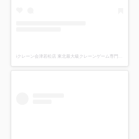
iクレーン会津若松店 東北最大級クレーンゲーム専門店(@ufo_aizu)がシェアした投稿