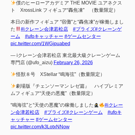
僕のヒーローアカデミア THE MOVIE ユアネクス
ト XrossLink フィギュア“轟焦凍” （数量限定）
本日の新作フィギュア “宿儺”と“轟焦凍”が稼働しまし
た
#iクレーン会津若松店
#プライズ
#クレーンゲ
ーム
#ufoキャッチャー
#ゲームセンター
pic.twitter.com/1WGjpuabed
— iクレーン会津若松店 東北最大級クレーンゲーム
専門店 (@ufo_aizu)
February 26, 2026
怪獣８号 XStellar “鳴海弦”（数量限定）
劇場版『チェンソーマン レゼ篇』 ハイプレミア
ムフィギュア“天使の悪魔”（数量限定）
“鳴海弦”と“天使の悪魔”の稼働しました
#iクレー
ン会津若松店
#プライズ
#クレーンゲーム
#ufoキ
ャッチャー
#ゲームセンター
pic.twitter.com/k3LotxNNow