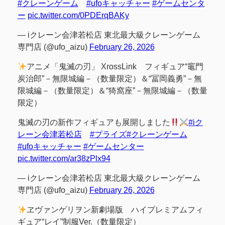
#クレーンゲーム
#ufoキャッチャー
#ゲームセンタ
ー
pic.twitter.com/0PDErqBAKy
— iクレーン会津若松店 東北最大級クレーンゲーム
専門店 (@ufo_aizu)
February 26, 2026
アニメ「鬼滅の刃」 XrossLink フィギュア“竈門
炭治郎”－無限城編－（数量限定）＆“冨岡義勇”－無
限城編－（数量限定）＆“猗窩座”－無限城編－（数量
限定）
鬼滅の刃の新作フィギュアも展開しました
#iク
レーン会津若松店
#プライズ
#クレーンゲーム
#ufoキャッチャー
#ゲームセンター
pic.twitter.com/ar38zPlx94
— iクレーン会津若松店 東北最大級クレーンゲーム
専門店 (@ufo_aizu)
February 26, 2026
ヱヴァンゲリヲン新劇場版 ハイプレミアムフィ
ギュア“レイ”制服Ver.（数量限定）