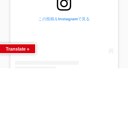
この投稿をInstagramで見る
Translate »
iクレーン会津若松店 東北最大級クレーンゲーム専門店(@ufo_aizu)がシェアした投稿
Facebook
Twitter
LINE