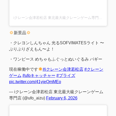
iクレーン会津若松店 東北最大級クレーンゲーム専門店(@ufo_aizu)がシェアした投稿
新景品
・クレヨンしんちゃん 光るSOFVIMATESライト 〜
ぶりぶりざえもん〜よ！
・ワンピース めちゃもふぐっとぬいぐるみ バギー
現在稼働中です
#iクレーン会津若松店
#クレーン
ゲーム
#ufoキャッチャー
#プライズ
pic.twitter.com/41yjeQmMEo
— iクレーン会津若松店 東北最大級クレーンゲーム
専門店 (@ufo_aizu)
February 6, 2026