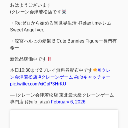
おはようございます
iクレーン会津若松店です
・Re:ゼロから始める異世界生活 -Relax time-レム
Sweet Angel ver.
・涼宮ハルヒの憂鬱 BiCute Bunnies Figureー長門有
希ー
新景品稼働中です
本日10:30まで2プレイ無料券配布中です
#iクレー
ン会津若松店
#クレーンゲーム
#ufoキャッチャー
pic.twitter.com/xiCpP3HrKU
— iクレーン会津若松店 東北最大級クレーンゲーム
専門店 (@ufo_aizu)
February 6, 2026