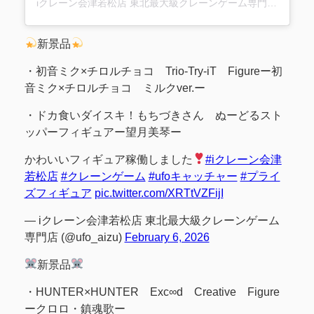
iクレーン会津若松店 東北最大級クレーンゲーム専門店(@ufo_aizu)がシェアした投稿
新景品
・初音ミク×チロルチョコ Trio-Try-iT Figureー初
音ミク×チロルチョコ ミルクver.ー
・ドカ食いダイスキ！もちづきさん ぬーどるスト
ッパーフィギュアー望月美琴ー
かわいいフィギュア稼働しました
#iクレーン会津
若松店
#クレーンゲーム
#ufoキャッチャー
#プライ
ズフィギュア
pic.twitter.com/XRTtVZFijI
— iクレーン会津若松店 東北最大級クレーンゲーム
専門店 (@ufo_aizu)
February 6, 2026
新景品
・HUNTER×HUNTER Exc∞d Creative Figure
ークロロ・鎮魂歌ー