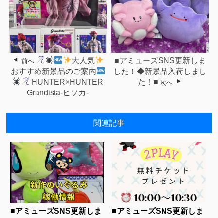
大人気
■アミューズSNS更新しま
前へ
おすすめ新景品のご案内
した！◆新景品入荷しまし
HUNTER×HUNTER
た！■
次へ
Grandista-ヒソカ-
関連記事
■アミューズSNS更新しま
■アミューズSNS更新しま