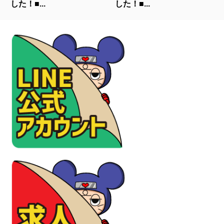
した！■...
した！■...