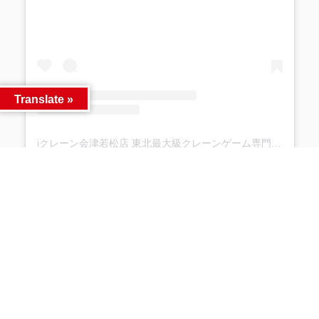
Translate »
iクレーン会津若松店 東北最大級クレーンゲーム専門店(@ufo_aizu)がシェアした投稿
Facebook
Twitter
LINE
同カテゴリー前後の記事