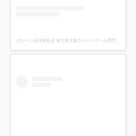
iクレーン会津若松店 東北最大級クレーンゲーム専門店(@ufo_aizu)がシェアした投稿