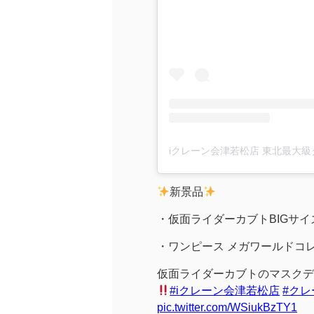
新景品
・仮面ライダーカブトBIGサイ
・ワンピース メガワールドコ
仮面ライダーカブトのマスクデ
#iクレーン会津若松店
#ク
pic.twitter.com/WSiukBzTY1