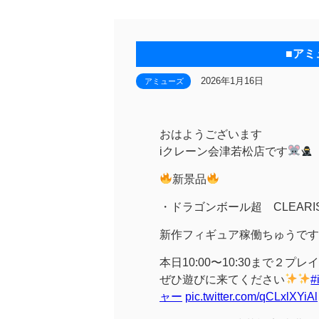
■アミ
2026年1月16日
アミューズ
おはようございます
iクレーン会津若松店です
新景品
・ドラゴンボール超 CLEARI
新作フィギュア稼働ちゅうです
本日10:00〜10:30まで２
ぜひ遊びに来てください
ャー
pic.twitter.com/qCLxlXYiAl