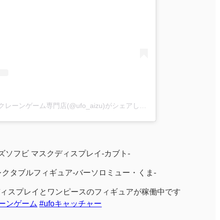
iクレーン会津若松店 東北最大級クレーンゲーム専門店(@ufo_aizu)がシェアした投稿
ズソフビ マスクディスプレイ-カブト-
レクタブルフィギュア-バーソロミュー・くま-
ィスプレイとワンピースのフィギュアが稼働中です
レーンゲーム
#ufoキャッチャー