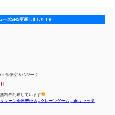
ューズSNS更新しました！■
SE 孫悟空＆ベジータ
プレイ無料券配布しています
#iクレーン会津若松店
#クレーンゲーム
#ufoキャッチ