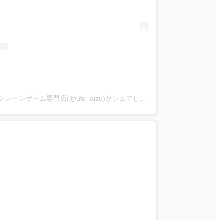
iクレーン会津若松店 東北最大級クレーンゲーム専門店(@ufo_aizu)がシェアした投稿