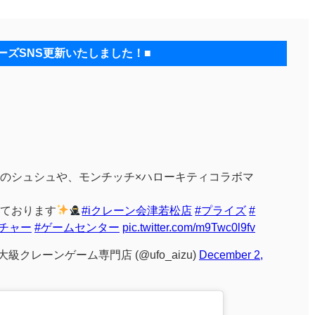
ーズSNS更新いたしました！■
のシュシュや、モンチッチ×ハローキティコラボマ
ております
#iクレーン会津若松店
#プライズ
#
チャー
#ゲームセンター
pic.twitter.com/m9Twc0l9fv
級クレーンゲーム専門店 (@ufo_aizu)
December 2,