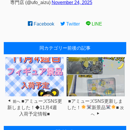
専門店 (@ufo_aizu)
November 24, 2025
Facebook
Twitter
LINE
同カテゴリー前後の記事
■アミューズSNS更
■アミューズSNS更新しま
前へ
新しました！◆11月4週
した！
新景品
■
次
入荷予定情報■
へ