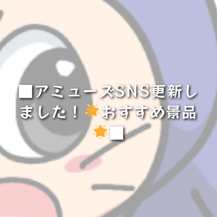
■アミューズSNS更新し
ました！
おすすめ景品
■