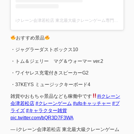
iクレーン会津若松店 東北最大級クレーンゲーム専門店(@ufo_aizu)がシェアした投稿
おすすめ景品
・ジャグラーダストボックス10
・トム＆ジェリー マグ＆ウォーマー ver.2
・ワイヤレス充電付きスピーカーG2
・37KEYS ミュージックキーボード4
雑貨やおもちゃ景品なども稼働中です
#iクレーン
会津若松店
#クレーンゲーム
#ufoキャッチャー
#プ
ライズ
#キャラクター雑貨
pic.twitter.com/bQR3D7F3WA
— iクレーン会津若松店 東北最大級クレーンゲーム