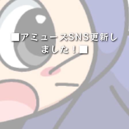
■アミューズSNS更新し
ました！■