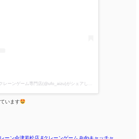
iクレーン会津若松店 東北最大級クレーンゲーム専門店(@ufo_aizu)がシェアした投稿
ています
クレーン会津若松店
#クレーンゲーム
#ufoキャッチャ