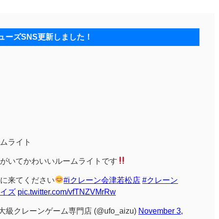
ューズSNS更新しました！
ムライト
がいてかわいいルームライトです
に来てください
#iクレーン会津若松店
#クレーン
ライズ
pic.twitter.com/vfTNZVMrRw
級クレーンゲーム専門店 (@ufo_aizu)
November 3,