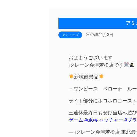
アミ
2025年11月3日
アミューズ
おはようございます
iクレーン会津若松店です
新稼働景品
・ワンピース ペローナ ルー
ライト部分にホロホロゴースト
三連休最終日もぜひ当店へ遊び
ゲーム
#ufoキャッチャー
#プ
— iクレーン会津若松店 東北最大