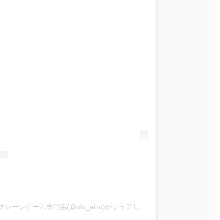
iクレーン会津若松店 東北最大級クレーンゲーム専門店(@ufo_aizu)がシェアした投稿