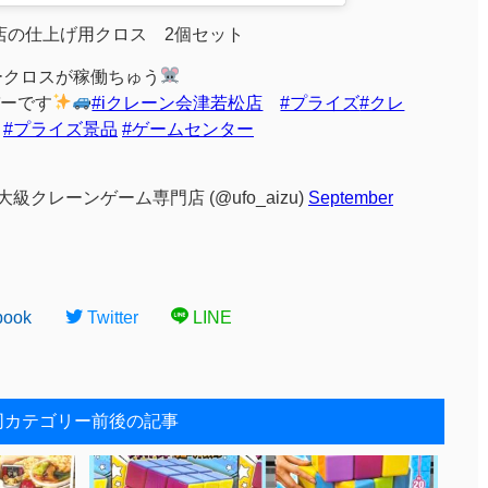
門店の仕上げ用クロス 2個セット
ークロスが稼働ちゅう
ーです
#iクレーン会津若松店
#プライズ
#クレ
#プライズ景品
#ゲームセンター
級クレーンゲーム専門店 (@ufo_aizu)
September
book
Twitter
LINE
同カテゴリー前後の記事