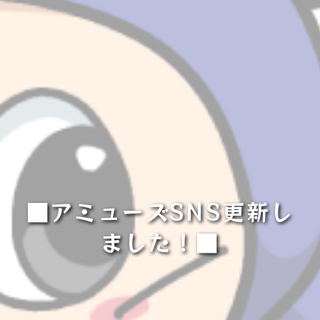
■アミューズSNS更新し
ました！■